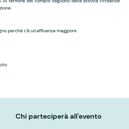
 Al termine dei compiti seguono della attività ricreative
azione.
no perché c'è un'affluenza maggiore
uito
Chi parteciperà all'evento