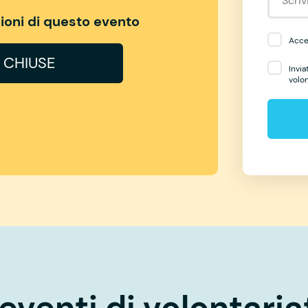
izioni di questo evento
Accet
I CHIUSE
Invia
volo
eventi di volontaria