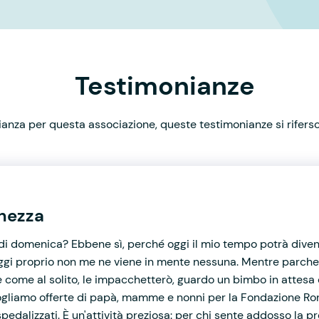
Testimonianze
nza per questa associazione, queste testimonianze si rifersco
chezza
di domenica? Ebbene sì, perché oggi il mio tempo potrà diventa
oggi proprio non me ne viene in mente nessuna. Mentre parchegg
e come al solito, le impacchetterò, guardo un bimbo in attesa
ogliamo offerte di papà, mamme e nonni per la Fondazione Ron
spedalizzati. È un'attività preziosa: per chi sente addosso la p