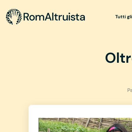
Tutti gl
Olt
P