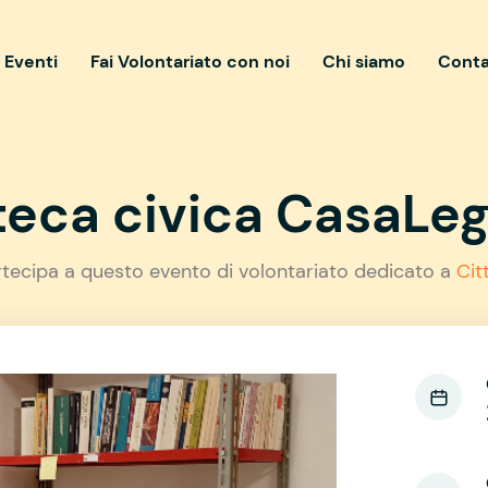
i Eventi
Fai Volontariato con noi
Chi siamo
Conta
oteca civica CasaL
rtecipa a questo evento di volontariato dedicato a
Cit