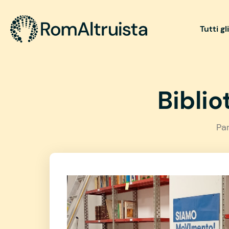
Tutti gl
Bibli
Pa