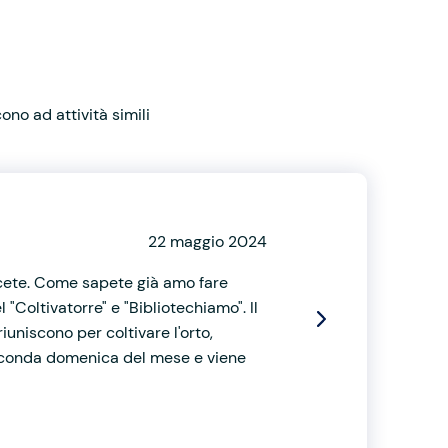
no ad attività simili
22 maggio 2024
cete. Come sapete già amo fare
 "Coltivatorre" e "Bibliotechiamo". Il
riuniscono per coltivare l'orto,
 seconda domenica del mese e viene