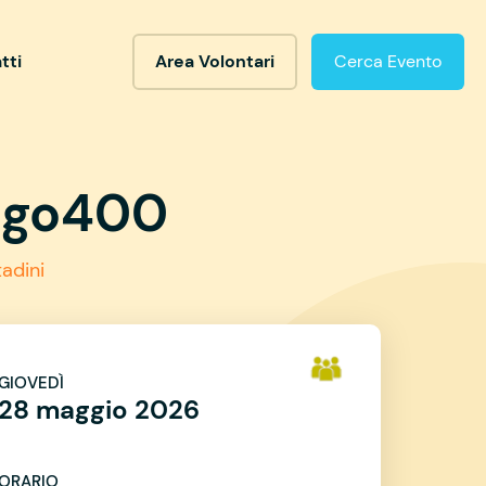
tti
Area Volontari
Cerca Evento
eggo400
tadini
GIOVEDÌ
28 maggio 2026
ORARIO