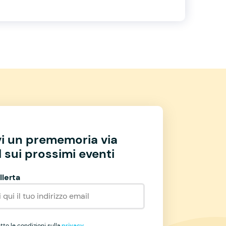
vi un prememoria via
 sui prossimi eventi
llerta
to le condizioni sulla
privacy
.