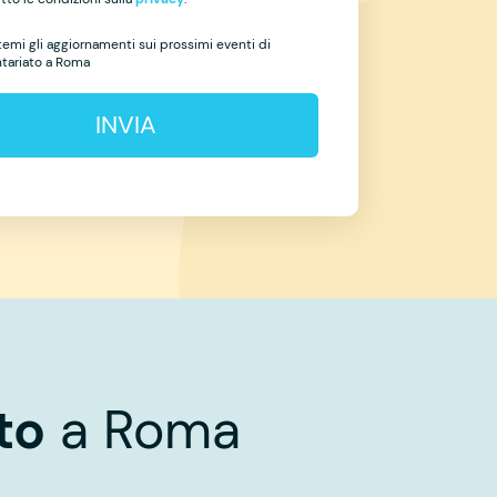
temi gli aggiornamenti sui prossimi eventi di
ntariato a Roma
INVIA
to
a Roma