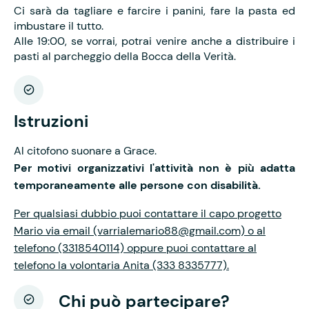
Ci sarà da tagliare e farcire i panini, fare la pasta ed
imbustare il tutto.
Alle 19:00, se vorrai, potrai venire anche a distribuire i
pasti al parcheggio della Bocca della Verità.
Istruzioni
Al citofono suonare a Grace.
Per motivi organizzativi l'attività non è più adatta
temporaneamente alle persone con disabilità.
Per qualsiasi dubbio puoi contattare il capo progetto
Mario via email (varrialemario88@gmail.com) o al
telefono (3318540114) oppure puoi contattare al
telefono la volontaria Anita (333 8335777).
Chi può partecipare?