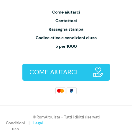
Come aiutarci
Contattaci
Rassegna stampa
Codice etico e condizioni d'uso
5 per 1000
COME AIUTARCI
© RomAltruista - Tutti i diritti riservati
Condizioni
|
Legal
uso