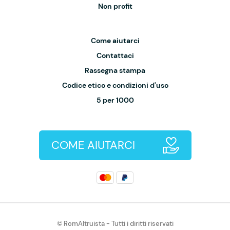
Non profit
Come aiutarci
Contattaci
Rassegna stampa
Codice etico e condizioni d'uso
5 per 1000
COME AIUTARCI
© RomAltruista - Tutti i diritti riservati