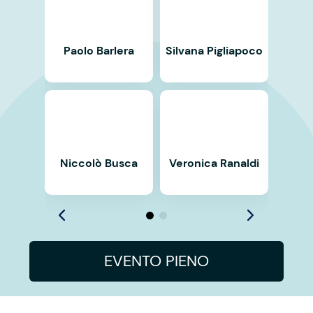
Paolo Barlera
Silvana Pigliapoco
giusep
Niccolò Busca
Veronica Ranaldi
Fede
S
EVENTO PIENO