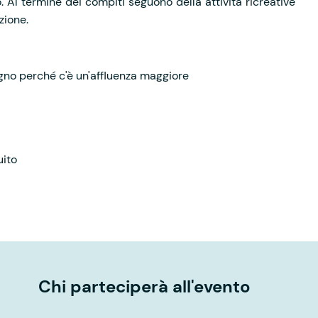
 Al termine dei compiti seguono della attività ricreative
azione.
no perché c'è un'affluenza maggiore
uito
Chi parteciperà all'evento