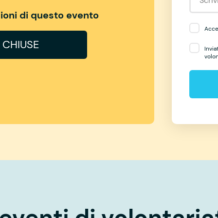
izioni di questo evento
Accet
I CHIUSE
Invia
volo
eventi di volontaria