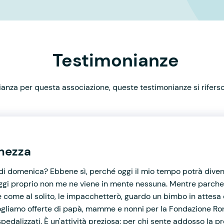
Testimonianze
nza per questa associazione, queste testimonianze si rifersco
chezza
di domenica? Ebbene sì, perché oggi il mio tempo potrà diventa
oggi proprio non me ne viene in mente nessuna. Mentre parchegg
e come al solito, le impacchetterò, guardo un bimbo in attesa
ogliamo offerte di papà, mamme e nonni per la Fondazione Ron
spedalizzati. È un'attività preziosa: per chi sente addosso la p