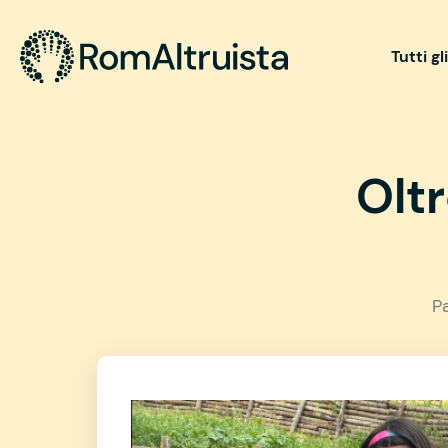
Tutti gl
Olt
P