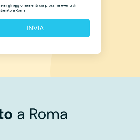
temi gli aggiornamenti sui prossimi eventi di
ntariato a Roma
INVIA
to
a Roma