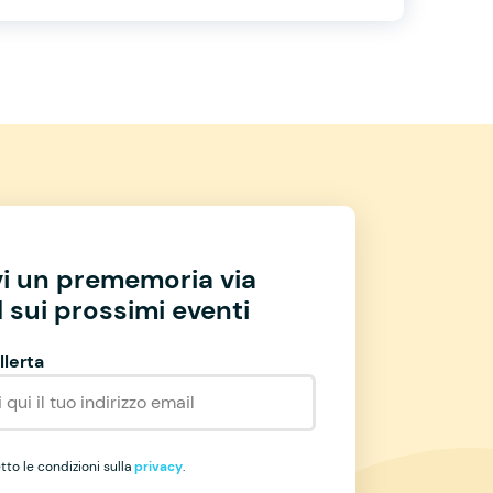
vi un prememoria via
 sui prossimi eventi
llerta
to le condizioni sulla
privacy
.