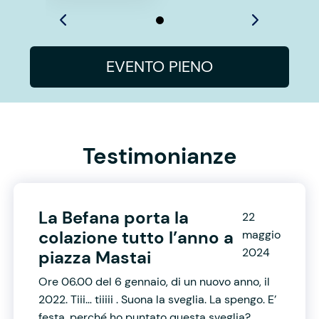
EVENTO PIENO
Testimonianze
La Befana porta la
22
colazione tutto l’anno a
maggio
2024
piazza Mastai
Ore 06.00 del 6 gennaio, di un nuovo anno, il
2022. Tiii… tiiiii . Suona la sveglia. La spengo. E’
festa, perché ho puntato questa sveglia?