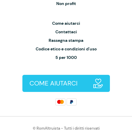
Non profit
Come aiutarci
Contattaci
Rassegna stampa
Codice etico e condizioni d'uso
5 per 1000
COME AIUTARCI
© RomAltruista - Tutti i diritti riservati