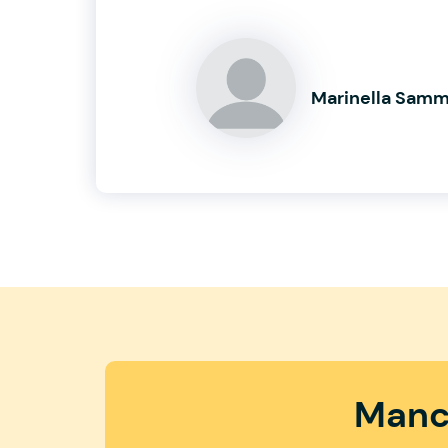
Marinella Sam
Manc