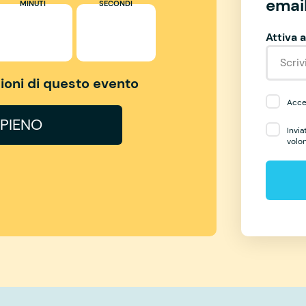
email
MINUTI
SECONDI
Attiva a
izioni di questo evento
Accet
PIENO
Invia
volo