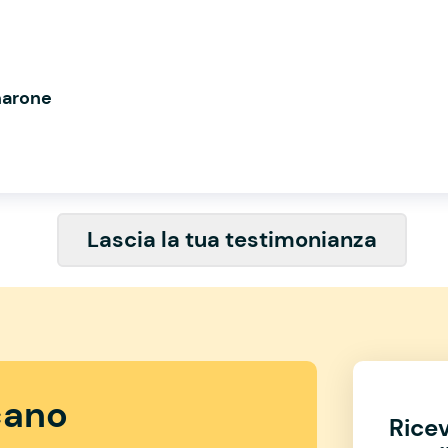
marone
Lascia la tua testimonianza
ano
Rice