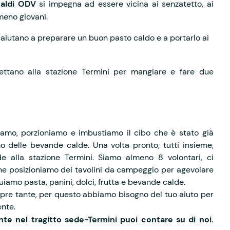
caldi ODV
si impegna ad essere vicina ai senzatetto, ai
 meno giovani.
ci aiutano a preparare un buon pasto caldo e a portarlo ai
tano alla stazione Termini per mangiare e fare due
ldiamo, porzioniamo e imbustiamo il cibo che è stato già
 delle bevande calde. Una volta pronto, tutti insieme,
e alla stazione Termini. Siamo almeno 8 volontari, ci
ione posizioniamo dei tavolini da campeggio per agevolare
buiamo pasta, panini, dolci, frutta e bevande calde.
re tante, per questo abbiamo bisogno del tuo aiuto per
ente.
e nel tragitto sede-Termini puoi contare su di noi.