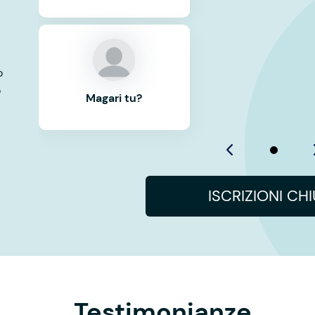
o
o
Magari tu?
ISCRIZIONI CH
Testimonianze