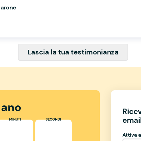
marone
Lascia la tua testimonianza
ano
Rice
email
MINUTI
SECONDI
Attiva a