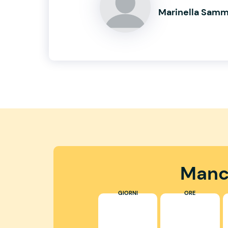
Marinella Sam
Manc
GIORNI
ORE