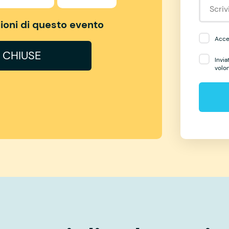
izioni di questo evento
Accet
I CHIUSE
Invia
volo