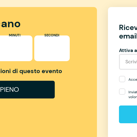
ano
Rice
email
MINUTI
SECONDI
Attiva a
izioni di questo evento
Accet
PIENO
Invia
volo