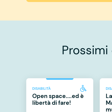
Prossimi
DISABILITÀ
DIS
Open space....ed è
La
libertà di fare!
Ma
mu