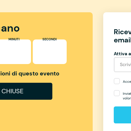
ano
Rice
email
MINUTI
SECONDI
Attiva a
izioni di questo evento
Accet
I CHIUSE
Invia
volo