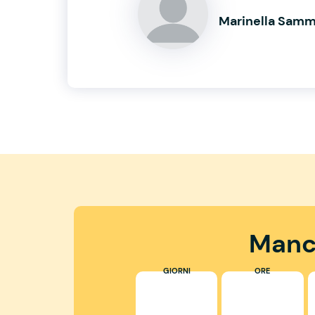
Marinella Sam
Manc
GIORNI
ORE