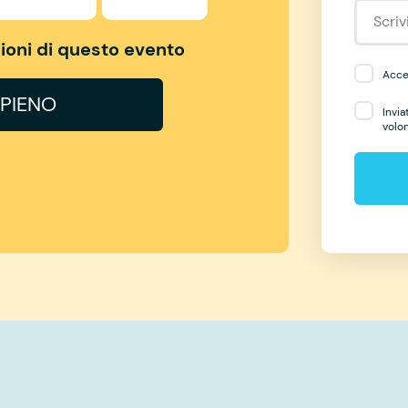
izioni di questo evento
Accet
PIENO
Invia
volo