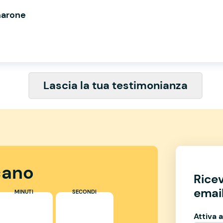
marone
Lascia la tua testimonianza
ano
Rice
email
MINUTI
SECONDI
Attiva a