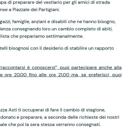
pa di preparare del vestiario per gli amici di strada
se a Piazzale dei Partigiani.
azzi, famiglie, anziani e disabili che ne hanno bisogno,
glienza consegnando loro un cambio completo di abiti,
 lista che prepariamo settimanalmente.
atelli bisognosi con il desiderio di stabilire un rapporto
raccontarsi è conoscersi”, puoi partecipare anche alla
lle ore 20.00 fino alle ore 21.00 ma, se preferisci, puoi
zza Asti ti occuperai di fare il cambio di stagione,
e donato e preparare, a seconda delle richieste dei nostri
ale che poi la sera stessa verranno consegnati.