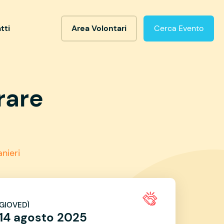
tti
Area Volontari
Cerca Evento
rare
anieri
GIOVEDÌ
14 agosto 2025