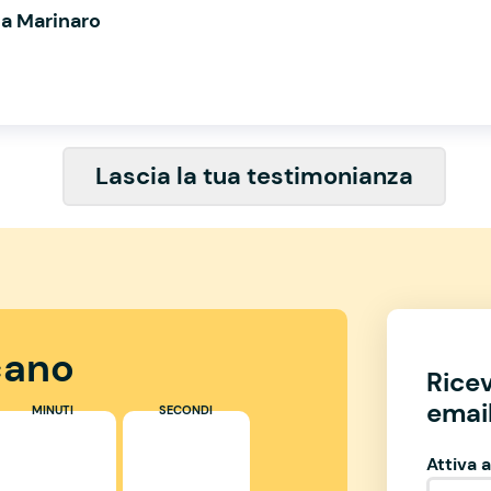
ta Marinaro
Lascia la tua testimonianza
ano
Rice
email
MINUTI
SECONDI
Attiva a