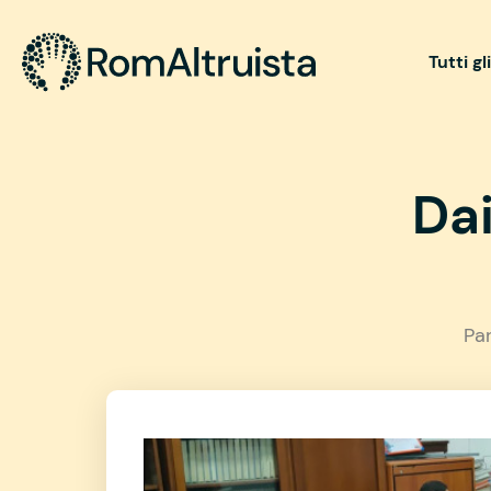
Tutti gl
Da
Pa