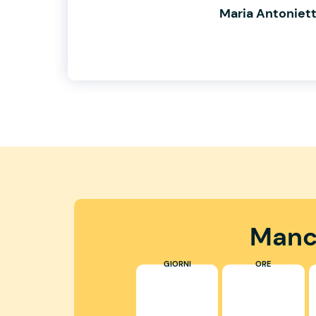
Maria Antoniet
Manc
GIORNI
ORE