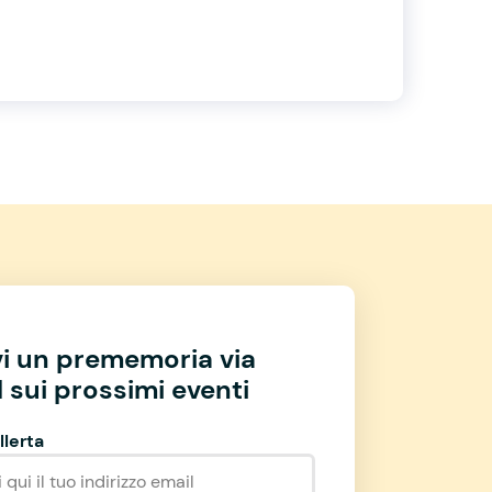
vi un prememoria via
 sui prossimi eventi
llerta