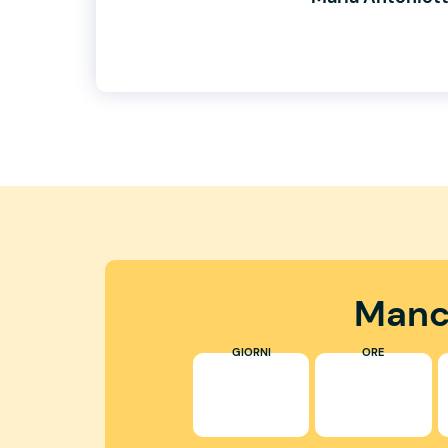
Manc
GIORNI
ORE