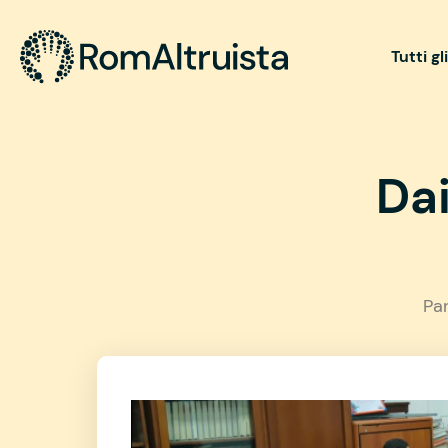
Tutti gl
Da
Pa