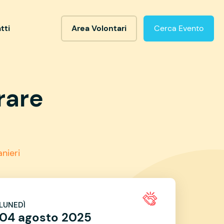
tti
Area Volontari
Cerca Evento
rare
anieri
LUNEDÌ
04 agosto 2025