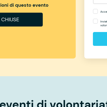
izioni di questo evento
Accet
I CHIUSE
Invia
volo
eventi di volontaria