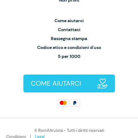
Non profit
Come aiutarci
Contattaci
Rassegna stampa
Codice etico e condizioni d'uso
5 per 1000
COME AIUTARCI
© RomAltruista - Tutti i diritti riservati
Condizioni
|
Legal