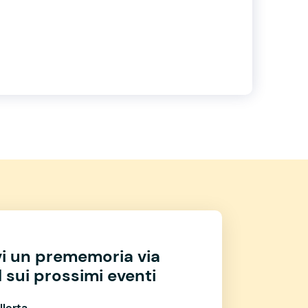
vi un prememoria via
 sui prossimi eventi
llerta