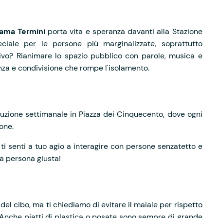
ama Termini
porta vita e speranza davanti alla Stazione
iale per le persone più marginalizzate, soprattutto
ttivo? Rianimare lo spazio pubblico con parole, musica e
nza e condivisione che rompe l'isolamento.
ibuzione settimanale in Piazza dei Cinquecento, dove ogni
one.
e ti senti a tuo agio a interagire con persone senzatetto e
 la persona giusta!
 del cibo, ma ti chiediamo di evitare il maiale per rispetto
 Anche piatti di plastica o posate sono sempre di grande