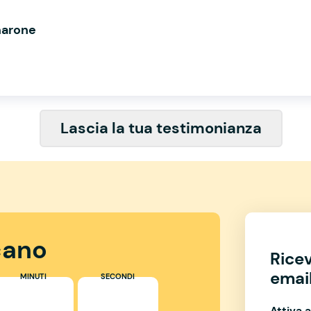
marone
Lascia la tua testimonianza
ano
Rice
email
MINUTI
SECONDI
Attiva a