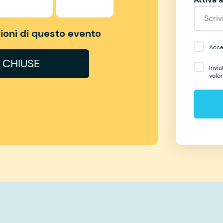
izioni di questo evento
Accet
I CHIUSE
Invia
volo