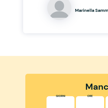
Marinella Sam
Manc
GIORNI
ORE