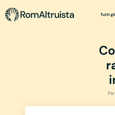
Tutti gl
Co
r
i
Par