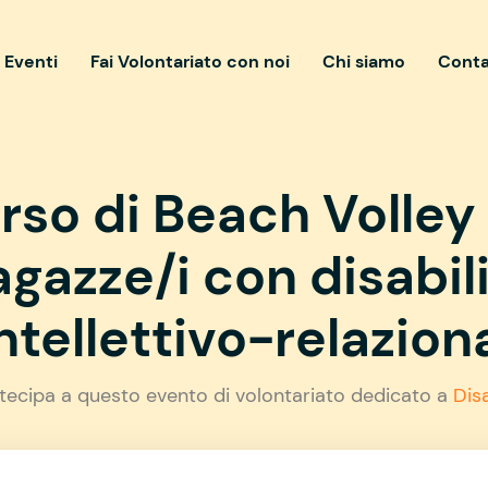
i Eventi
Fai Volontariato con noi
Chi siamo
Conta
rso di Beach Volley
agazze/i con disabil
ntellettivo-relaziona
tecipa a questo evento di volontariato dedicato a
Disa