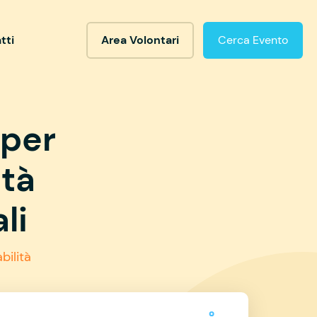
tti
Area Volontari
Cerca Evento
 per
ità
li
bilità