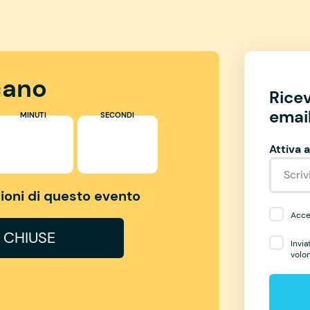
ano
Rice
email
MINUTI
SECONDI
Attiva a
izioni di questo evento
Accet
I CHIUSE
Invia
volo