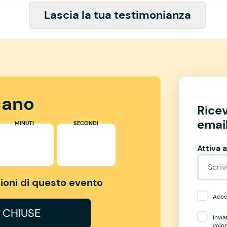
Lascia la tua testimonianza
ano
Rice
email
MINUTI
SECONDI
Attiva a
izioni di questo evento
Accet
I CHIUSE
Invia
volo