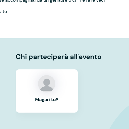
 se accompagnati da un genitore o chi ne fa le veci
uito
Chi parteciperà all'evento
Magari tu?