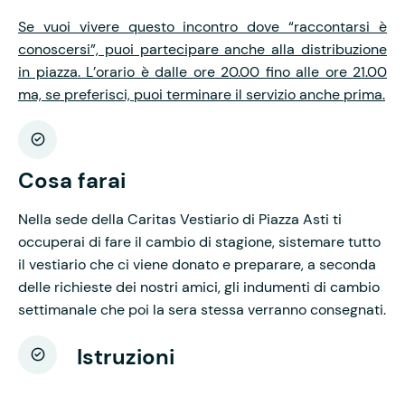
Se vuoi vivere questo incontro dove “raccontarsi è
conoscersi”, puoi partecipare anche alla distribuzione
in piazza. L’orario è dalle ore 20.00 fino alle ore 21.00
ma, se preferisci, puoi terminare il servizio anche prima.
Cosa farai
Nella sede della Caritas Vestiario di Piazza Asti ti
occuperai di fare il cambio di stagione, sistemare tutto
il vestiario che ci viene donato e preparare, a seconda
delle richieste dei nostri amici, gli indumenti di cambio
settimanale che poi la sera stessa verranno consegnati.
Istruzioni