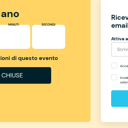
ano
Rice
email
MINUTI
SECONDI
Attiva a
izioni di questo evento
Accet
I CHIUSE
Invia
volo