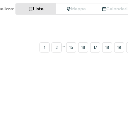
alizza:
Lista
Mappa
Calendari
...
1
2
15
16
17
18
19