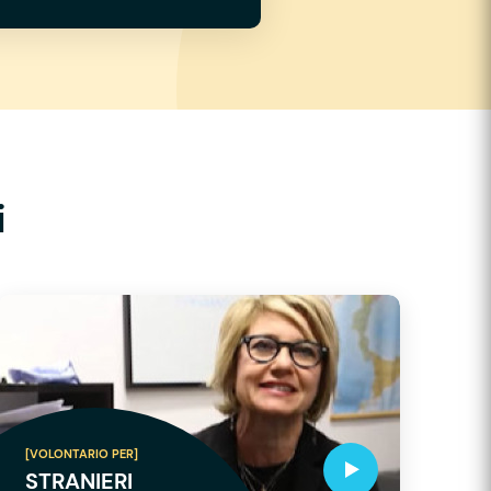
i
[VOLONTARIO PER]
STRANIERI