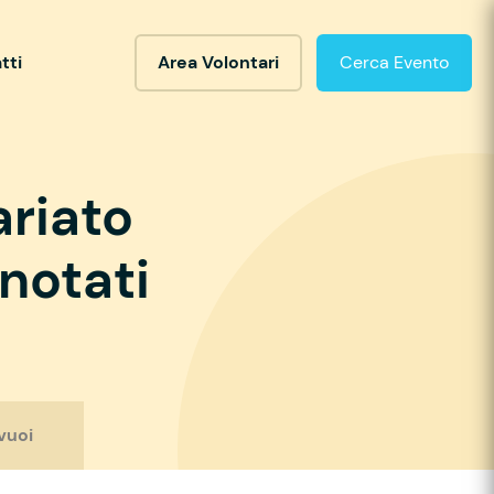
tti
Area Volontari
Cerca Evento
ariato
notati
vuoi