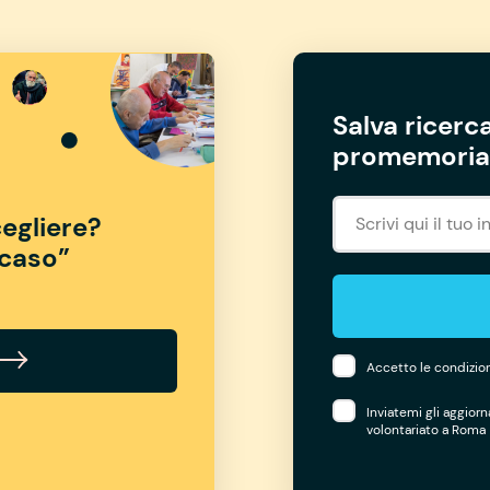
Salva ricerca
promemoria 
egliere?
“caso”
Accetto le condizion
Inviatemi gli aggior
volontariato a Roma