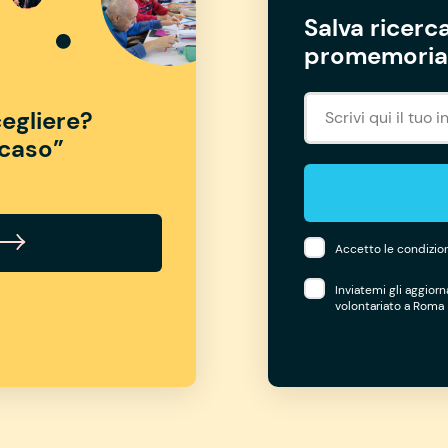
Salva ricerca
promemoria 
egliere?
“caso”
Accetto le condizion
Inviatemi gli aggior
volontariato a Roma