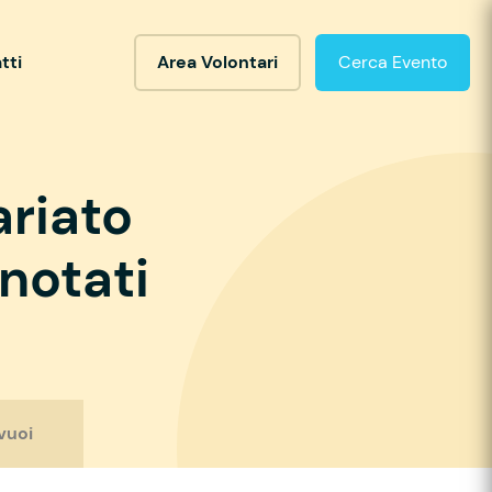
tti
Area Volontari
Cerca Evento
ariato
notati
vuoi