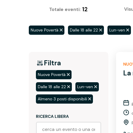
12
Visu
Totale eventi:
Nuove Povertà
Dalle 18 alle 22
Lun-ven
Filtra
NUO
La 
Nuove Povertà
Dalle 18 alle 22
Lun-ven
Almeno 3 posti disponibili
RICERCA LIBERA