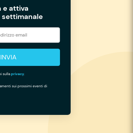
 e attiva
settimanale
INVIA
i sulla
privacy
.
namenti sui prossimi eventi di