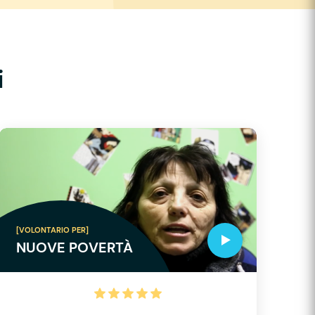
i
[VOLONTARIO PER]
NUOVE POVERTÀ