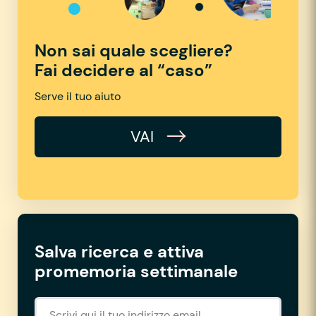
Non sai quale scegliere?
Fai decidere al “caso”
Serve il tuo aiuto
VAI
Salva ricerca e attiva
promemoria settimanale