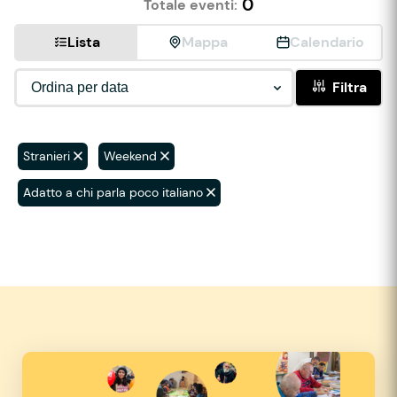
0
Totale eventi:
Lista
Mappa
Calendario
Filtra
Stranieri
Weekend
Adatto a chi parla poco italiano