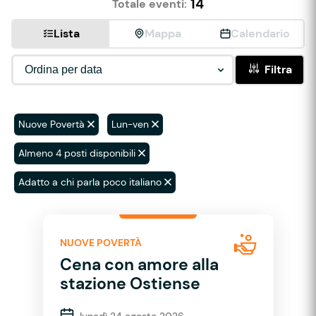
14
Totale eventi:
Lista
Mappa
Calendario
Filtra
Nuove Povertà
Lun-ven
Almeno 4 posti disponibili
Adatto a chi parla poco italiano
NUOVE POVERTÀ
Cena con amore alla
stazione Ostiense
lunedì 24 agosto 2026