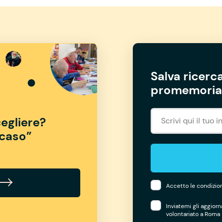
Salva ricerca
promemoria 
egliere?
“caso”
Accetto le condizion
Inviatemi gli aggior
volontariato a Roma