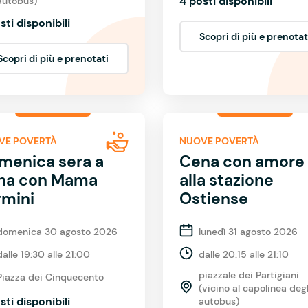
4 posti disponibili
autobus)
sti disponibili
Scopri di più e prenotat
Scopri di più e prenotati
VE POVERTÀ
NUOVE POVERTÀ
menica sera a
Cena con amore
na con Mama
alla stazione
rmini
Ostiense
domenica 30 agosto 2026
lunedì 31 agosto 2026
dalle 19:30 alle 21:00
dalle 20:15 alle 21:10
piazzale dei Partigiani
Piazza dei Cinquecento
(vicino al capolinea degl
sti disponibili
autobus)