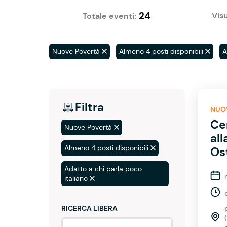
24
Visu
Totale eventi:
Nuove Povertà
Almeno 4 posti disponibili
A
Filtra
NUO
Ce
Nuove Povertà
all
Almeno 4 posti disponibili
Os
Adatto a chi parla poco
italiano
RICERCA LIBERA