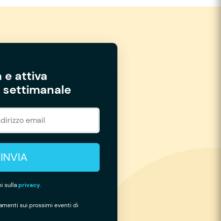
 e attiva
settimanale
INVIA
i sulla
privacy
.
namenti sui prossimi eventi di