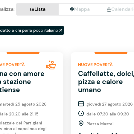
alizza:
Lista
Mappa
Calendari
datto a chi parla poco italiano
VE POVERTÀ
NUOVE POVERTÀ
na con amore
Caffellatte, dolci
a stazione
pizza e calore
tiense
umano
martedì 25 agosto 2026
giovedì 27 agosto 2026
dalle 20:20 alle 21:15
dalle 07:30 alle 09:30
piazzale dei Partigiani
Piazza Mastai
(vicino al capolinea degli