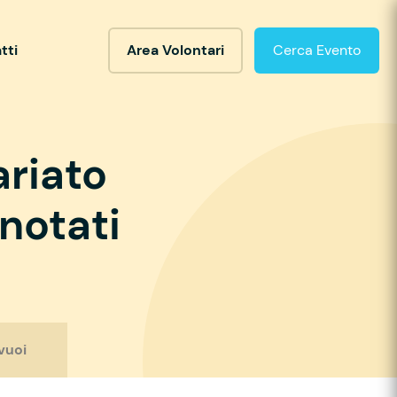
tti
Area Volontari
Cerca Evento
ariato
notati
vuoi