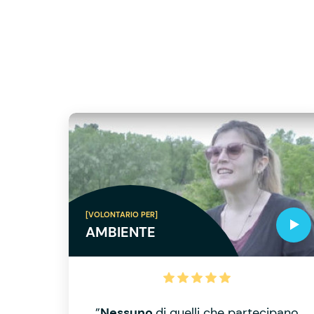
[VOLONTARIO PER]
AMBIENTE
”
Nessuno
di quelli che partecipano