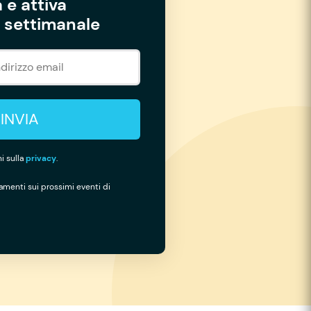
 e attiva
settimanale
INVIA
i sulla
privacy
.
namenti sui prossimi eventi di