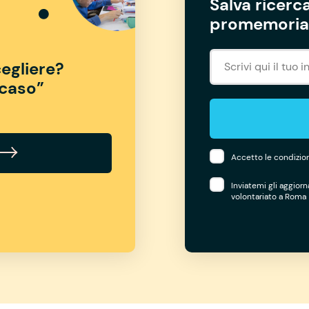
Salva ricerca
promemoria 
egliere?
“caso”
Accetto le condizion
Inviatemi gli aggior
volontariato a Roma