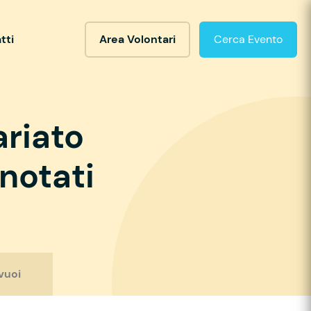
tti
Area Volontari
Cerca Evento
ariato
notati
vuoi