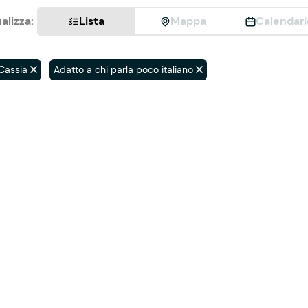
alizza:
Lista
Mappa
Calendari
 Cassia
Adatto a chi parla poco italiano