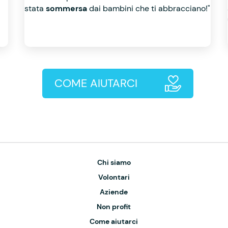
stata
sommersa
dai bambini che ti abbracciano!"
COME AIUTARCI
Chi siamo
Volontari
Aziende
Non profit
Come aiutarci