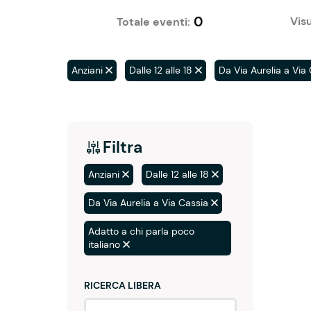
0
Visu
Totale eventi:
Anziani
Dalle 12 alle 18
Da Via Aurelia a Via
Filtra
Anziani
Dalle 12 alle 18
Da Via Aurelia a Via Cassia
Adatto a chi parla poco
italiano
RICERCA LIBERA