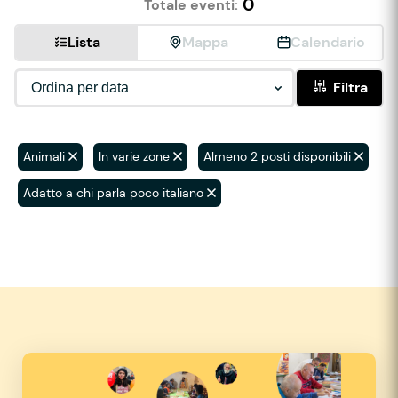
0
Totale eventi:
Lista
Mappa
Calendario
Filtra
Animali
In varie zone
Almeno 2 posti disponibili
Adatto a chi parla poco italiano