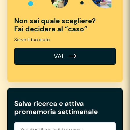
Non sai quale scegliere?
Fai decidere al “caso”
Serve il tuo aiuto
VAI
Salva ricerca e attiva
promemoria settimanale