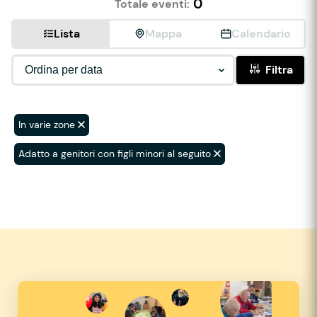
0
Totale eventi:
Lista
Mappa
Calendario
Filtra
In varie zone
Adatto a genitori con figli minori al seguito