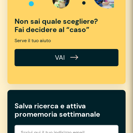
Non sai quale scegliere?
Fai decidere al “caso”
Serve il tuo aiuto
VAI
Salva ricerca e attiva
promemoria settimanale