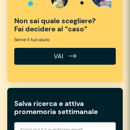
Non sai quale scegliere?
Fai decidere al “caso”
Serve il tuo aiuto
VAI
Salva ricerca e attiva
promemoria settimanale