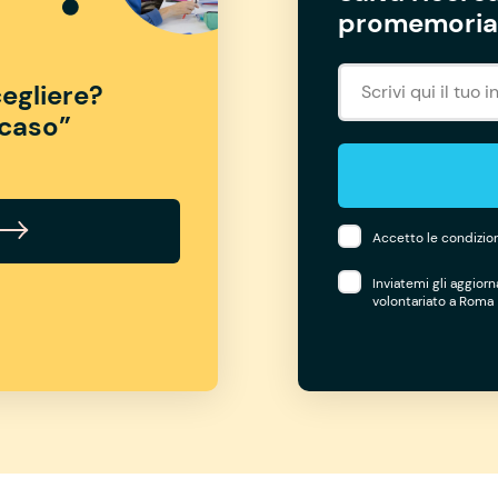
promemoria 
egliere?
“caso”
Accetto le condizion
Inviatemi gli aggior
volontariato a Roma