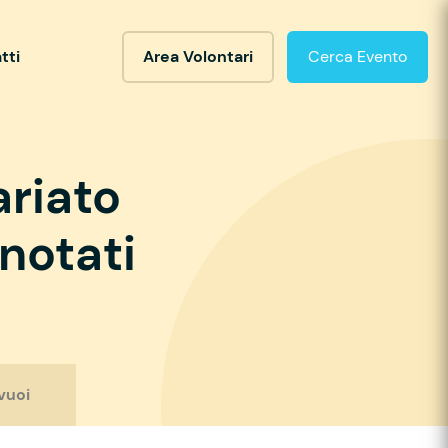
tti
Area Volontari
Cerca Evento
ariato
notati
vuoi