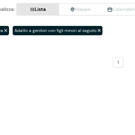
alizza:
Lista
Mappa
Calendari
va
Adatto a genitori con figli minori al seguito
1