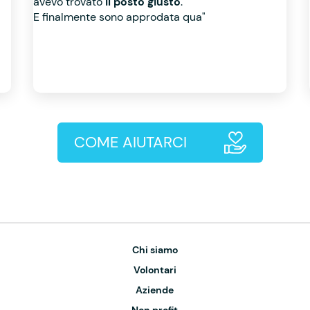
avevo trovato
il posto giusto
.
E finalmente sono approdata qua"
COME AIUTARCI
Chi siamo
Volontari
Aziende