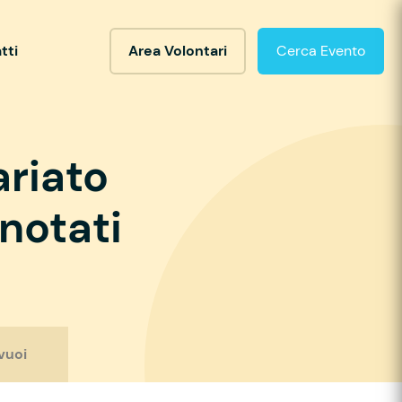
tti
Area Volontari
Cerca Evento
ariato
notati
vuoi