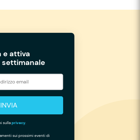
 e attiva
settimanale
INVIA
i sulla
privacy
.
namenti sui prossimi eventi di