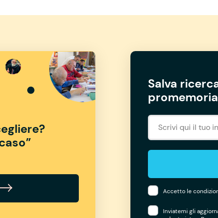
Salva ricerca
promemoria 
egliere?
“caso”
Accetto le condizion
Inviatemi gli aggior