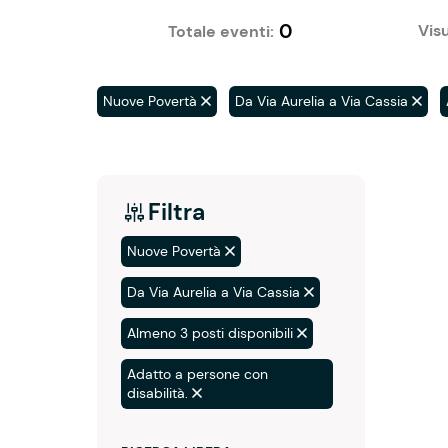
0
Visu
Totale eventi:
Nuove Povertà
Da Via Aurelia a Via Cassia
Filtra
Nuove Povertà
Da Via Aurelia a Via Cassia
Almeno 3 posti disponibili
Adatto a persone con
disabilità.