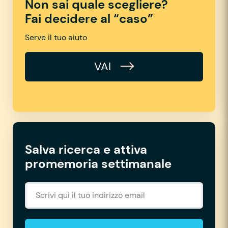
Non sai quale scegliere?
Fai decidere al “caso”
Serve il tuo aiuto
VAI
Salva ricerca e attiva
promemoria settimanale