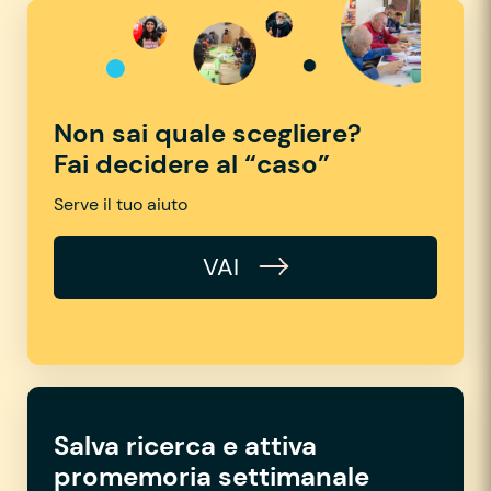
Non sai quale scegliere?
Fai decidere al “caso”
Serve il tuo aiuto
VAI
Salva ricerca e attiva
promemoria settimanale