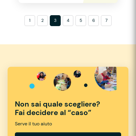
1
2
3
4
5
6
7
Non sai quale scegliere?
Fai decidere al “caso”
Serve il tuo aiuto