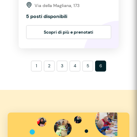
Via della Magliana, 173
5 posti disponibili
Scopri di più e prenotati
1
2
3
4
5
6