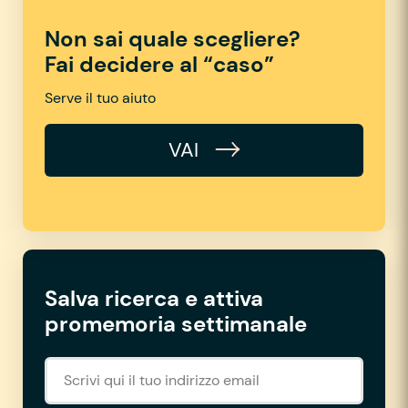
Non sai quale scegliere?
Fai decidere al “caso”
Serve il tuo aiuto
VAI
Salva ricerca e attiva
promemoria settimanale