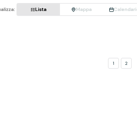
alizza:
Lista
Mappa
Calendari
1
2