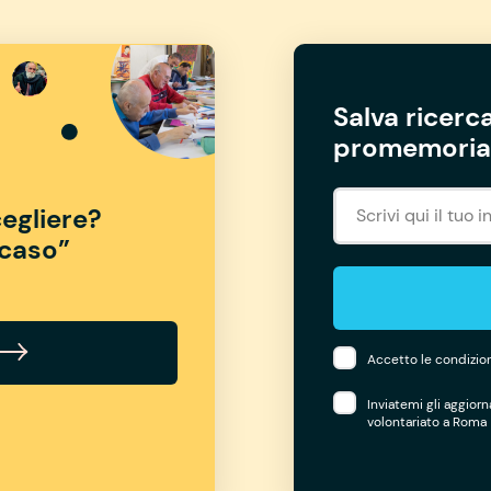
Salva ricerca
promemoria 
egliere?
“caso”
Accetto le condizion
Inviatemi gli aggior
volontariato a Roma