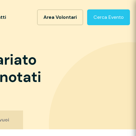
tti
Area Volontari
Cerca Evento
ariato
notati
vuoi