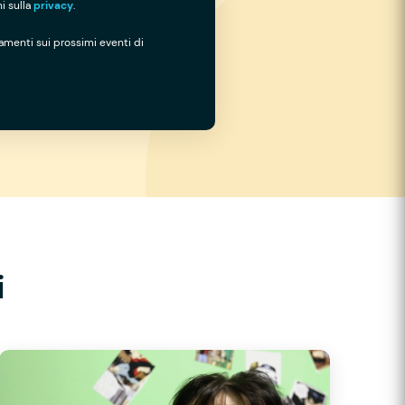
i sulla
privacy
.
namenti sui prossimi eventi di
i