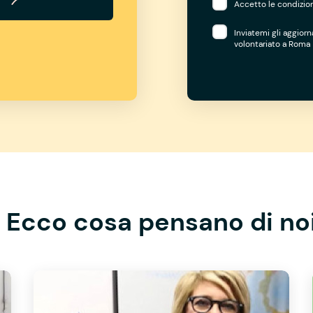
Accetto le condizion
Inviatemi gli aggior
volontariato a Roma
Ecco cosa pensano di no