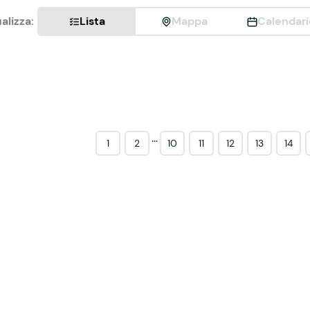
alizza:
Lista
Mappa
Calendari
...
1
2
10
11
12
13
14