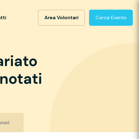
tti
Area Volontari
Cerca Evento
ariato
notati
vuoi