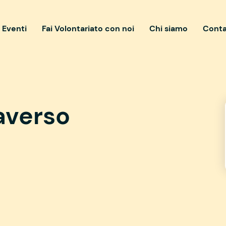
i Eventi
Fai Volontariato con noi
Chi siamo
Conta
averso